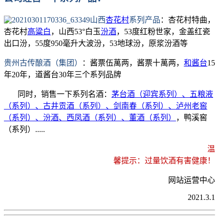
山西
杏花村
系列产品
：杏花村特曲，
杏花村
高粱白
，山西53°白玉
汾酒
，53度红粉世家，金盖红瓷
出口汾，55度950毫升大波汾，53地球汾，原浆汾酒等
贵州古传酿酒（集团）
：酱票伍萬两，酱票十萬两，
和酱台
15
年20年，道酱台30年三个系列品牌
同时，销售一下系列名酒：
茅台酒（迎宾系列）、五粮液
（系列）、古井贡酒（系列）、剑南春（系列）、泸州老窖
（系列）、汾酒、西凤酒（系列）、董酒（系列）
，鸭溪窖
（系列）.....
温
馨提示：过量饮酒有害健康！
网站运营中心
2021.3.1