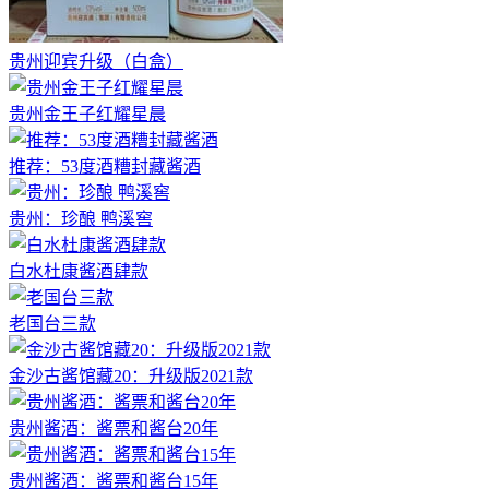
贵州迎宾升级（白盒）
贵州金王子红耀星晨
推荐：53度酒糟封藏酱酒
贵州：珍酿 鸭溪窖
白水杜康酱酒肆款
老国台三款
金沙古酱馆藏20：升级版2021款
贵州酱酒：酱票和酱台20年
贵州酱酒：酱票和酱台15年