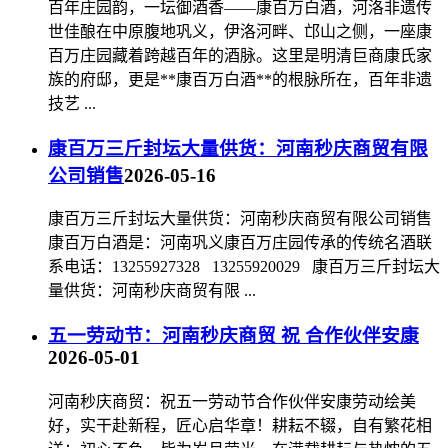
百年庄园韵，一坛御酒香——康百万白酒，河洛非遗传
世佳酿在中原腹地巩义，伊洛河畔、邙山之侧，一座康
百万庄园藏着跨越百年的酒脉。这里是明清巨商康氏家
族的府邸，更是**康百万白酒**的根脉所在，百年非遗
技艺 ...
康百万三斤封坛大量供货：河南秒庆商贸有限
公司销售
2026-05-16
康百万三斤封坛大量供货：河南秒庆商贸有限公司销售
康百万白酒是：河南巩义康百万庄园传承的传统名酒联
系电话：13255927328 13255920029 康百万三斤封坛大
量供货：河南秒庆商贸有限 ...
五一劳动节：河南秒庆商贸 祝 合作伙伴安康
2026-05-01
河南秒庆商贸：祝五一劳动节合作伙伴安康劳动绘美
好，实干赴新程，匠心启华章！耕耘不辍，自有繁花相