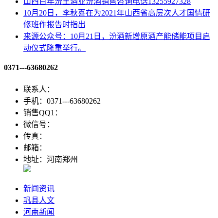
山西百年汾王酒业汾酒销售咨询电话13255927328
10月20日，李秋喜在为2021年山西省高层次人才国情研
修班作报告时指出
来源公众号：10月21日，汾酒新增原酒产能储能项目启
动仪式隆重举行。
0371---63680262
联系人：
手机：0371---63680262
销售QQ1：
微信号：
传真：
邮箱：
地址：河南郑州
新闻资讯
巩县人文
河南新闻