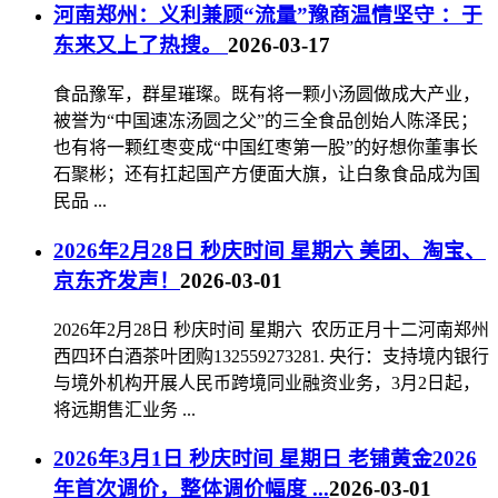
河南郑州：义利兼顾“流量”豫商温情坚守 ：于
东来又上了热搜。
2026-03-17
食品豫军，群星璀璨。既有将一颗小汤圆做成大产业，
被誉为“中国速冻汤圆之父”的三全食品创始人陈泽民；
也有将一颗红枣变成“中国红枣第一股”的好想你董事长
石聚彬；还有扛起国产方便面大旗，让白象食品成为国
民品 ...
2026年2月28日 秒庆时间 星期六 美团、淘宝、
京东齐发声！
2026-03-01
2026年2月28日 秒庆时间 星期六 农历正月十二河南郑州
西四环白酒茶叶团购132559273281. 央行：支持境内银行
与境外机构开展人民币跨境同业融资业务，3月2日起，
将远期售汇业务 ...
2026年3月1日 秒庆时间 星期日 老铺黄金2026
年首次调价，整体调价幅度 ...
2026-03-01