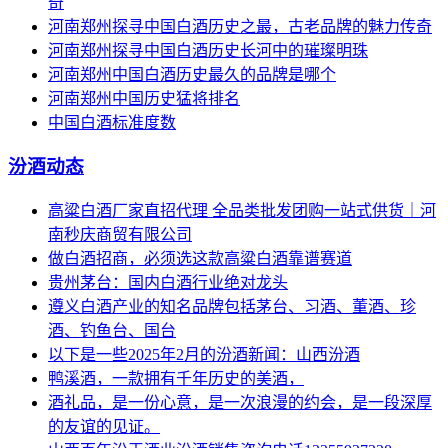
奇
河南郑州探寻中国白酒历史之最，古老品牌的魅力传奇
河南郑州探寻中国白酒历史长河中的璀璨明珠
河南郑州中国白酒历史最久的品牌是哪个
河南郑州中国历史猛将排名
中国白酒标准度数
汾酒动态
高粱白酒厂家直招代理 全品类批发团购一站式供货｜河
南秒庆商贸有限公司
做白酒招商，必须选这款高粱白酒靠谱赛道
贵州茅台​：国内白酒行业绝对龙头
遵义白酒产业的知名品牌包括茅台、习酒、董酒、珍
酒、钓鱼台、国台
以下是一些2025年2月的汾酒新闻：山西汾酒
鸭溪酒，一款拥有千年历史的美酒，
酒礼品，是一份心意，是一次浪漫的约会，是一段深厚
的友谊的见证。