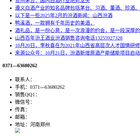
贵州茅台​：国内白酒行业绝对龙头
遵义白酒产业的知名品牌包括茅台、习酒、董酒、珍酒、
以下是一些2025年2月的汾酒新闻：山西汾酒
鸭溪酒，一款拥有千年历史的美酒，
酒礼品，是一份心意，是一次浪漫的约会，是一段深厚的
山西百年汾王酒业汾酒销售咨询电话13255927328
10月20日，李秋喜在为2021年山西省高层次人才国情研
来源公众号：10月21日，汾酒新增原酒产能储能项目启
0371---63680262
联系人：
手机：0371---63680262
销售QQ1：
微信号：
传真：
邮箱：
地址：河南郑州