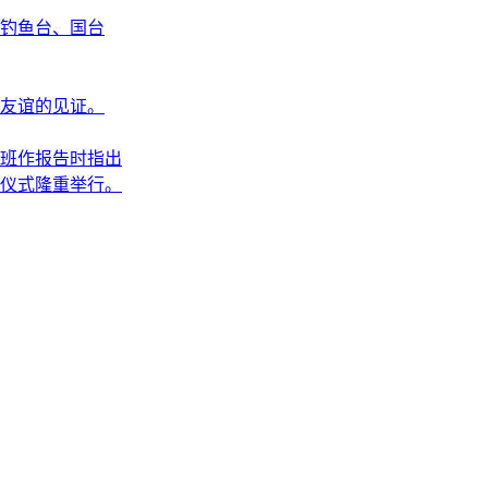
钓鱼台、国台
友谊的见证。
修班作报告时指出
动仪式隆重举行。