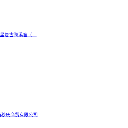
复古鸭溪窖（ ...
南秒庆商贸有限公司