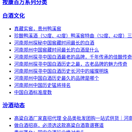
按康百万系列分类
白酒文化
真藏实窖，贵州鸭溪窖
珍酿鸭溪酒（52度、42度）鸭溪窖特曲（52度、42度）三星
河南郑州探秘中国窖藏时间最长的白酒
河南郑州中国窖藏时间最长的白酒是什么
河南郑州探寻中国白酒最老的品牌，千年传承的佳酿传奇
河南郑州探寻中国白酒历史之最，古老品牌的魅力传奇
河南郑州探寻中国白酒历史长河中的璀璨明珠
河南郑州中国白酒历史最久的品牌是哪个
河南郑州中国历史猛将排名
中国白酒标准度数
汾酒动态
高粱白酒厂家直招代理 全品类批发团购一站式供货｜河
做白酒招商，必须选这款高粱白酒靠谱赛道