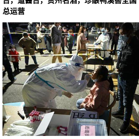
台，道酱台，贵州名酒，珍酿鸭溪窖全国
总运营