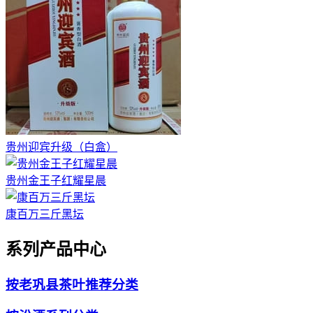
贵州迎宾升级（白盒）
贵州金王子红耀星晨
康百万三斤黑坛
系列产品中心
按老巩县茶叶推荐分类