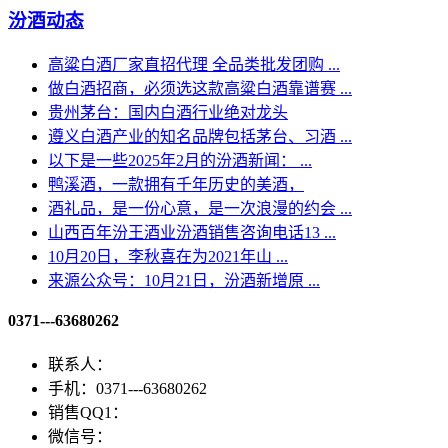
汾酒动态
高粱白酒厂家直招代理 全品类批发团购 ...
做白酒招商，必须选这款高粱白酒靠谱赛 ...
贵州茅台​：国内白酒行业绝对龙头
遵义白酒产业的知名品牌包括茅台、习酒 ...
以下是一些2025年2月的汾酒新闻： ...
鸭溪酒，一款拥有千年历史的美酒，
酒礼品，是一份心意，是一次浪漫的约会 ...
山西百年汾王酒业汾酒销售咨询电话13 ...
10月20日，李秋喜在为2021年山 ...
来源公众号：10月21日，汾酒新增原 ...
0371---63680262
联系人：
手机：0371---63680262
销售QQ1：
微信号：